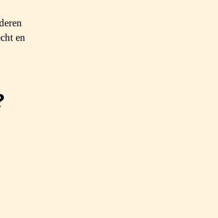
nderen
cht en
?