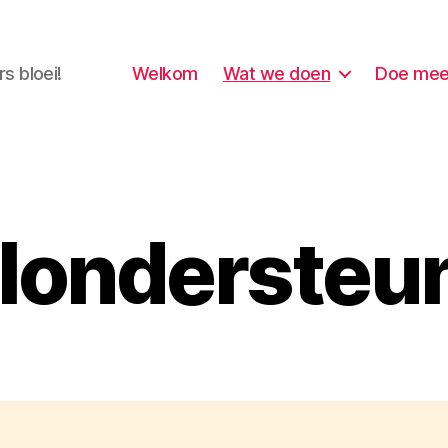
s bloei!
Welkom
Wat we doen
Doe mee
londersteu